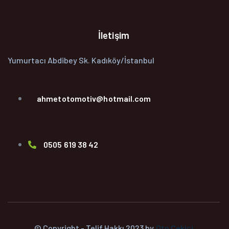
İletişim
Yumurtacı Abdibey Sk. Kadıköy/İstanbul
ahmetotomotiv@hotmail.com
0505 619 38 42
© Copyright - Telif Hakkı 2023 by
Oto Çekici